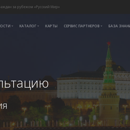
раждан за рубежом «Русский Мир»
ВОСТИ
КАТАЛОГ
КАРТЫ
СЕРВИС ПАРТНЕРОВ
БАЗА ЗНАН
Новости
Адвокаты
Легализация
Публикации
НКО
Истребование
Бизнес за рубежом
Апостиль
Опросный лист
Call-центры
ультацию
Регистрация профиля
ния
ия