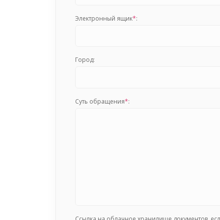
Электронный ящик
*
:
Город:
Суть обращения
*
:
Ссылка на облачное хранилище документов, ес