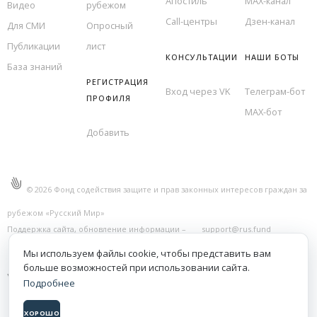
Апостиль
MAX-канал
Видео
рубежом
Call-центры
Дзен-канал
Для СМИ
Опросный
Публикации
лист
КОНСУЛЬТАЦИИ
НАШИ БОТЫ
База знаний
РЕГИСТРАЦИЯ
Вход через VK
Телеграм-бот
ПРОФИЛЯ
MAX-бот
Добавить
©
2026
Фонд содействия защите и прав законных интересов граждан за
рубежом «Русский Мир»
Поддержка сайта, обновление информации –
support@rus.fund
Правовая информация
Мы используем файлы cookie, чтобы представить вам
больше возможностей при использовании сайта.
Подробнее
ХОРОШО