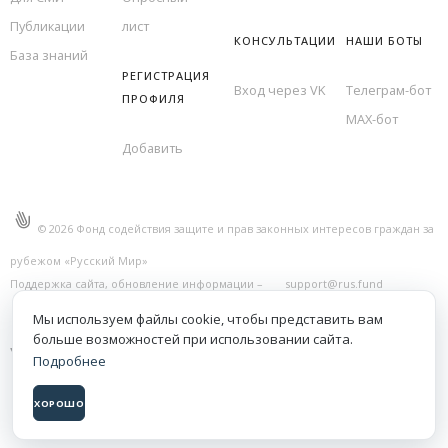
Публикации
лист
КОНСУЛЬТАЦИИ
НАШИ БОТЫ
База знаний
РЕГИСТРАЦИЯ
Вход через VK
Телеграм-бот
ПРОФИЛЯ
MAX-бот
Добавить
©
2026
Фонд содействия защите и прав законных интересов граждан за
рубежом «Русский Мир»
Поддержка сайта, обновление информации –
support@rus.fund
Правовая информация
Мы используем файлы cookie, чтобы представить вам
больше возможностей при использовании сайта.
Подробнее
ХОРОШО